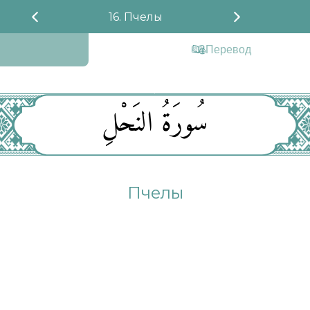
16. Пчелы
Перевод
سُورَةُ النَحْلِ
Пчелы