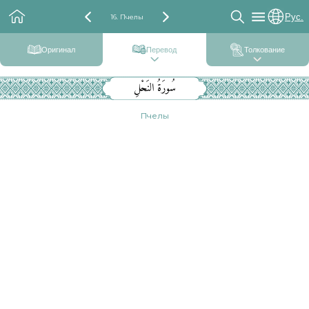
Рус.
16. Пчелы
Оригинал
Перевод
Толкование
سُورَةُ النَحْلِ
Пчелы