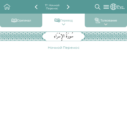
17. Ночной
Рус.
Перенос
Оригинал
Перевод
Толкование
سُورَةُ الإٍسْرَاءِ
Ночной Перенос