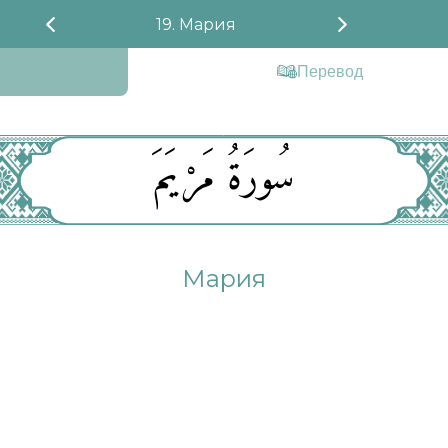
19. Мария
Перевод
سُورَةُ مَرْيَمَ
Мария