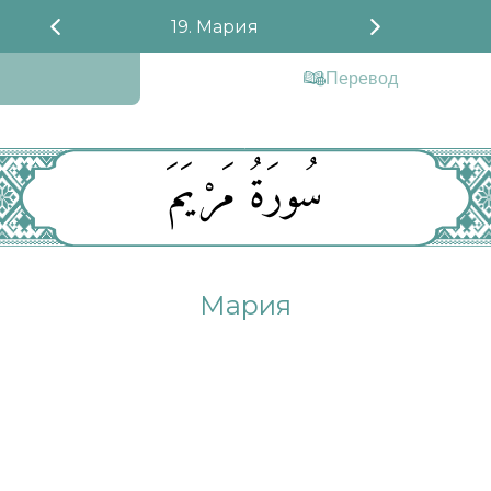
19. Мария
Перевод
سُورَةُ مَرْيَمَ
Мария