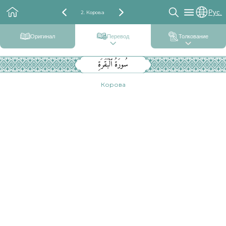
Рус.
2. Корова
Оригинал
Перевод
Толкование
سُورَةُ ٱلْبَقَرَةِ
Корова