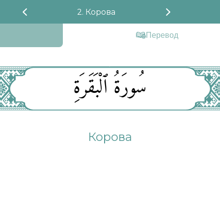
2. Корова
Перевод
سُورَةُ ٱلْبَقَرَةِ
Корова