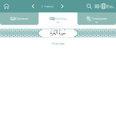
Рус.
2. Корова
Оригинал
Перевод
Толкование
سُورَةُ ٱلْبَقَرَةِ
Корова