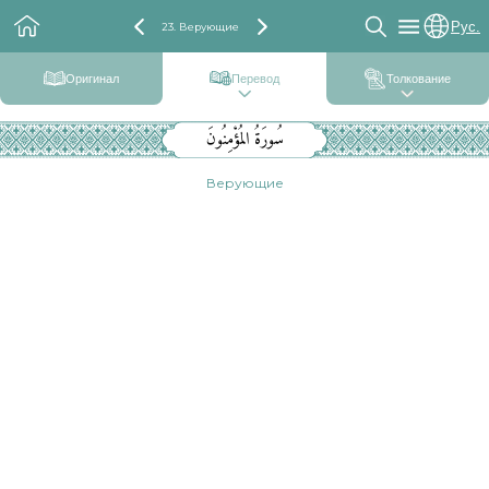
Рус.
23. Верующие
Оригинал
Перевод
Толкование
سُورَةُ المُؤْمِنُونَ
Верующие