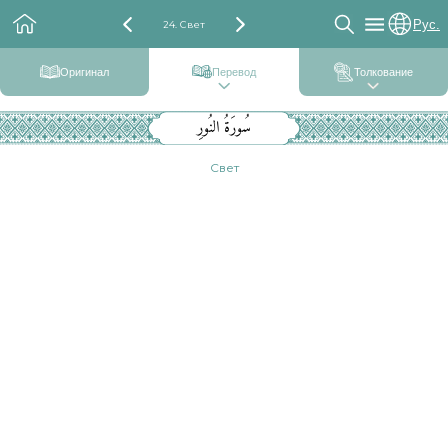
Рус.
24. Свет
Оригинал
Перевод
Толкование
سُورَةُ النُورِ
Свет