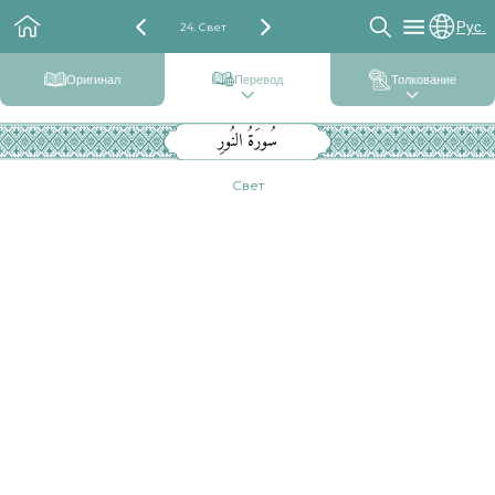
Рус.
24. Свет
Оригинал
Перевод
Толкование
سُورَةُ النُورِ
Свет