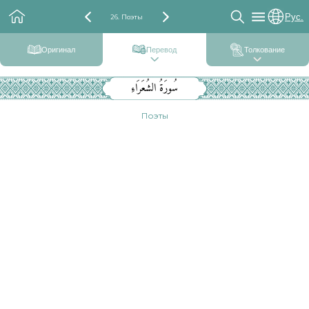
Рус.
26. Поэты
Оригинал
Перевод
Толкование
سُورَةُ الشُعَرَاءِ
Поэты