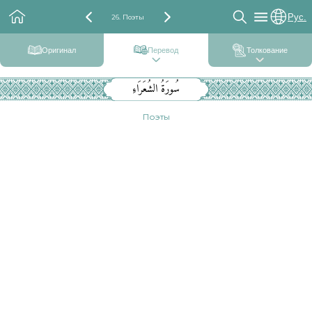
Рус.
26. Поэты
Оригинал
Перевод
Толкование
سُورَةُ الشُعَرَاءِ
Поэты