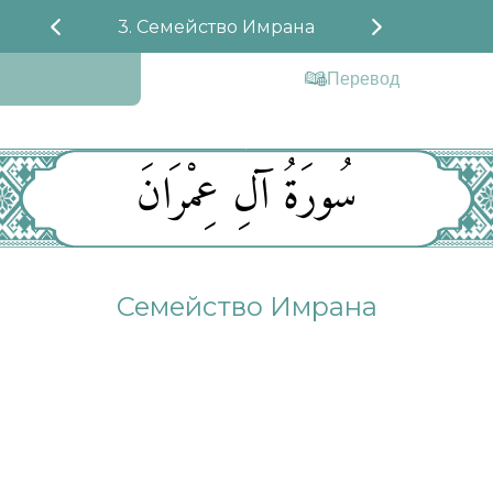
3. Семейство Имрана
Перевод
سُورَةُ آلِ عِمْرَانَ
Семейство Имрана