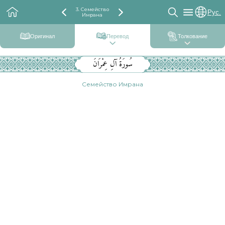
3. Семейство
Рус.
Имрана
Оригинал
Перевод
Толкование
سُورَةُ آلِ عِمْرَانَ
Семейство Имрана