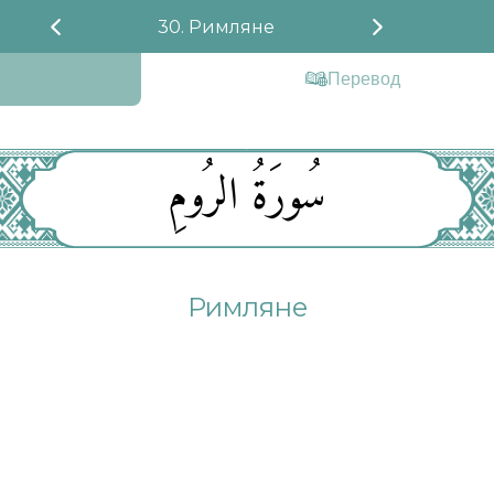
30. Римляне
Перевод
سُورَةُ الرُومِ
Римляне