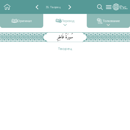
Рус.
35. Творец
Оригинал
Перевод
Толкование
سُورَةُ فَاطِرٍ
Творец