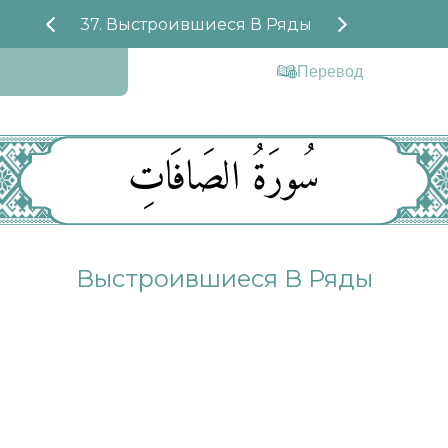
37. Выстроившиеся В Ряды
Перевод
سُورَةُ الصَافَاتِ
Выстроившиеся В Ряды