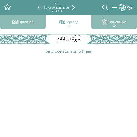
37.
Рус.
Выстроившиеся
В Ряды
Оригинал
Перевод
Толкование
سُورَةُ الصَافَاتِ
Выстроившиеся В Ряды