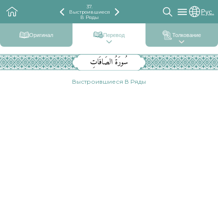
37.
Рус.
Выстроившиеся
В Ряды
Оригинал
Перевод
Толкование
سُورَةُ الصَافَاتِ
Выстроившиеся В Ряды