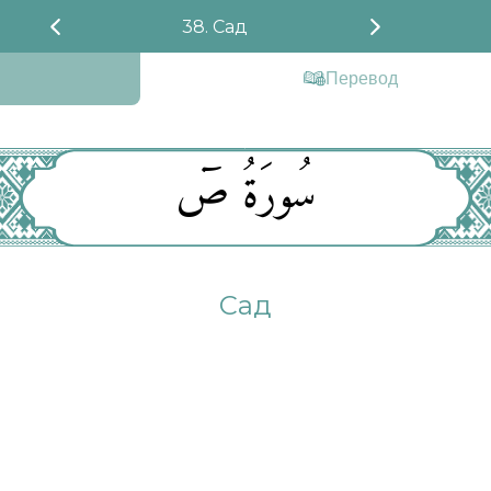
38. Сад
Перевод
سُورَةُ صٓ
Сад