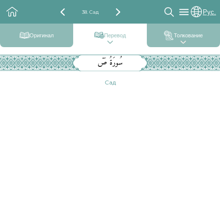
Рус.
38. Сад
Оригинал
Перевод
Толкование
سُورَةُ صٓ
Сад