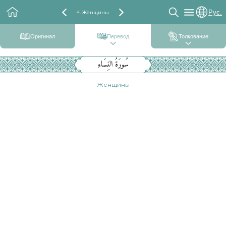
Рус.
4. Женщины
Оригинал
Перевод
Толкование
سُورَةُ النِسَاءِ
Женщины