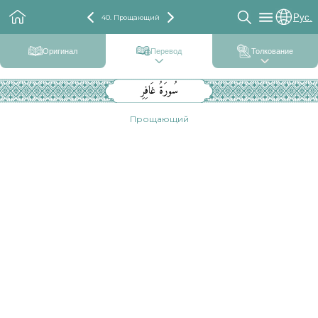
Рус.
40. Прощающий
Оригинал
Перевод
Толкование
سُورَةُ غَافِرِ
Прощающий