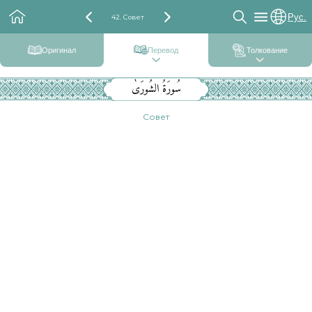
Рус.
42. Совет
Оригинал
Перевод
Толкование
سُورَةُ الشُورَىٰ
Совет