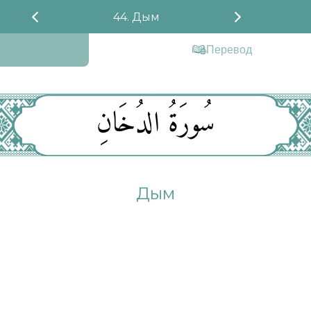
44. Дым
Перевод
سُورَةُ الدُخَانِ
Дым