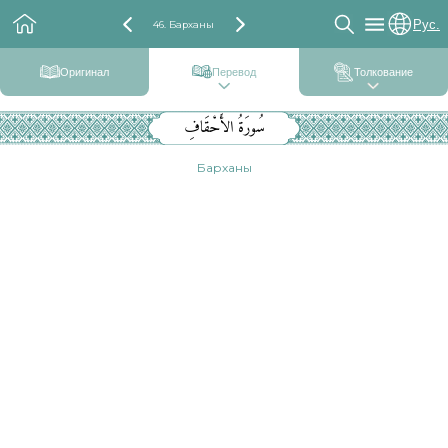
Рус.
46. Барханы
Оригинал
Перевод
Толкование
سُورَةُ الأَحْقَافِ
Барханы