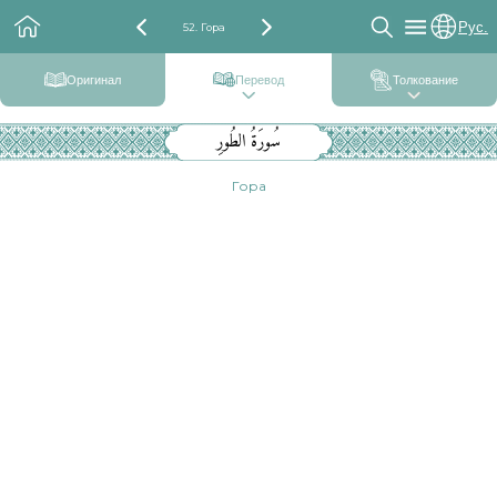
Рус.
52. Гора
Оригинал
Перевод
Толкование
سُورَةُ الطُورِ
Гора