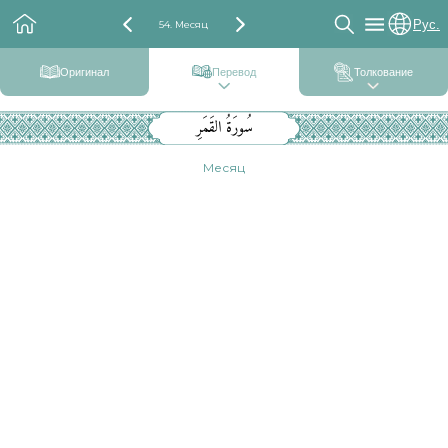
Рус.
54. Месяц
Оригинал
Перевод
Толкование
سُورَةُ القَمَرِ
Месяц