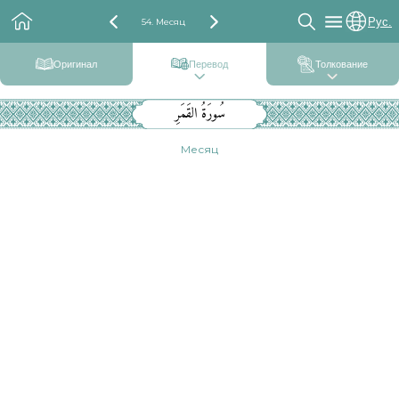
Рус.
54. Месяц
Оригинал
Перевод
Толкование
سُورَةُ القَمَرِ
Месяц