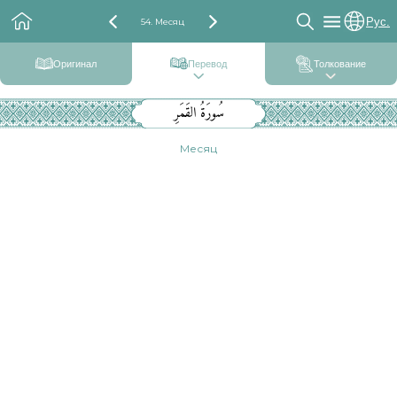
Рус.
54. Месяц
Оригинал
Перевод
Толкование
سُورَةُ القَمَرِ
Месяц