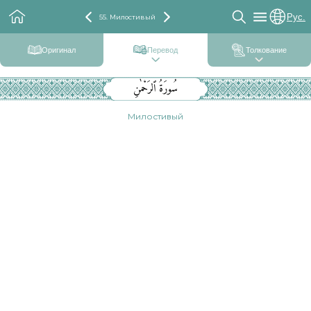
Рус.
55. Милостивый
Оригинал
Перевод
Толкование
سُورَةُ ٱلرَحْمٰنِ
Милостивый