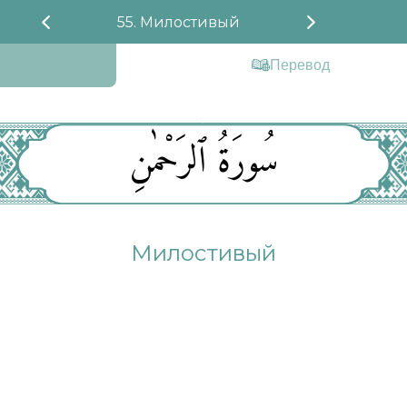
55. Милостивый
Перевод
سُورَةُ ٱلرَحْمٰنِ
Милостивый