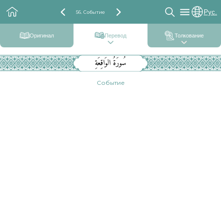
Рус.
56. Событие
Оригинал
Перевод
Толкование
سُورَةُ الوَاقِعَةِ
Событие