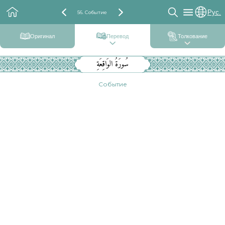
Рус.
56. Событие
Оригинал
Перевод
Толкование
سُورَةُ الوَاقِعَةِ
Событие