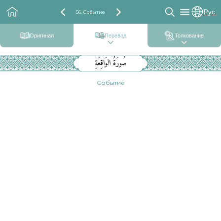
Рус.
56. Событие
Оригинал
Перевод
Толкование
سُورَةُ الوَاقِعَةِ
Событие