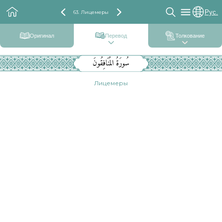
Рус.
63. Лицемеры
Оригинал
Перевод
Толкование
سُورَةُ المُنَافِقُونَ
Лицемеры