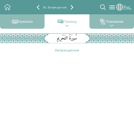
Рус.
66. Запрещение
Оригинал
Перевод
Толкование
سُورَةُ التَحْرِيمِ
Запрещение