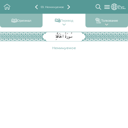
Рус.
69. Неминуемое
Оригинал
Перевод
Толкование
سُورَةُ الحَاقَّةِ
Неминуемое