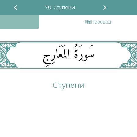
70. Ступени
Перевод
سُورَةُ المَعَارِجِ
Ступени