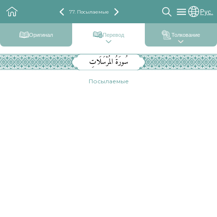
Рус.
77. Посылаемые
Оригинал
Перевод
Толкование
سُورَةُ المُرْسَلَاتِ
Посылаемые