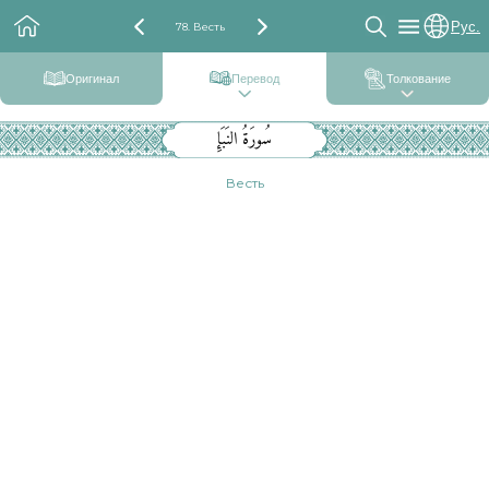
Рус.
78. Весть
Оригинал
Перевод
Толкование
سُورَةُ النَبَإِ
Весть