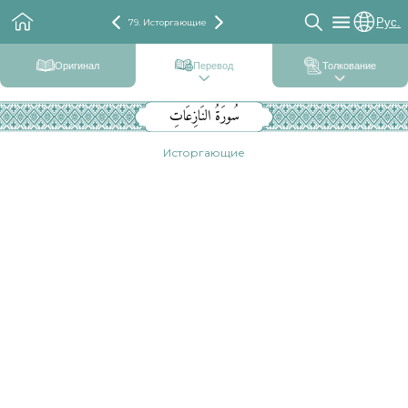
Рус.
79. Исторгающие
Оригинал
Перевод
Толкование
سُورَةُ النَازِعَاتِ
Исторгающие