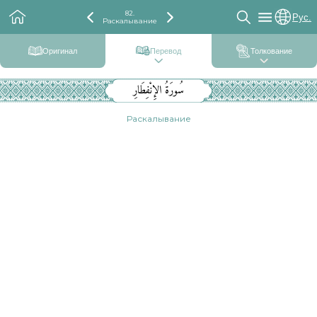
82.
Рус.
Раскалывание
Оригинал
Перевод
Толкование
سُورَةُ الإِنْفِطَارِ
Раскалывание