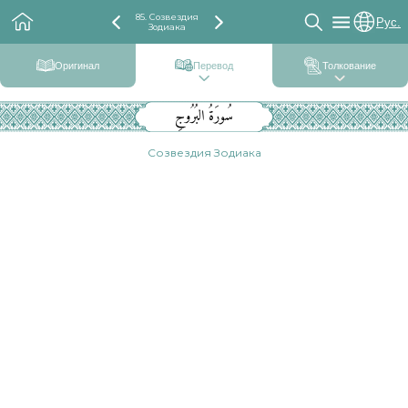
85. Созвездия
Рус.
Зодиака
Оригинал
Перевод
Толкование
سُورَةُ البُرُوجِ
Созвездия Зодиака