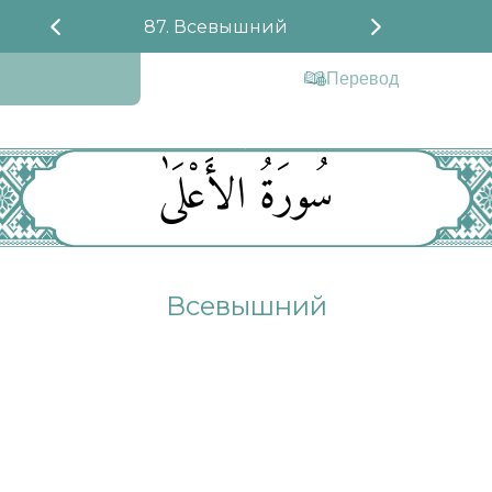
87. Всевышний
Перевод
سُورَةُ الأَعْلَىٰ
Всевышний