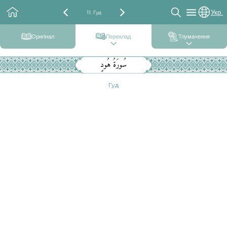
Укр.
11. Гуд
Оригінал
Переклад
Тлумачення
سُورَةُ هُودٍ
Гуд