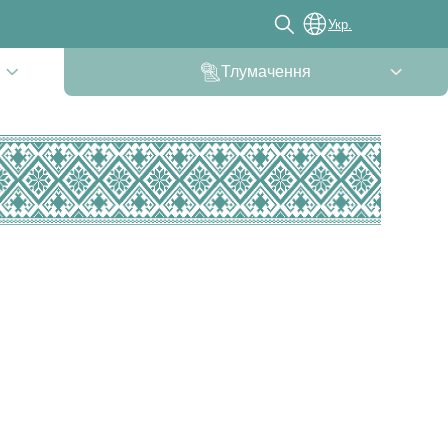
Укр.
Тлумачення