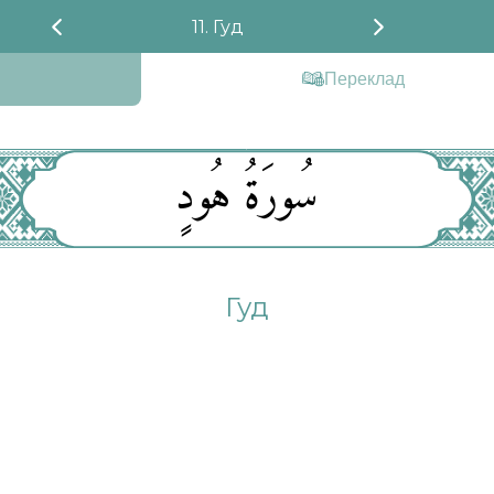
11. Гуд
Переклад
سُورَةُ هُودٍ
Гуд