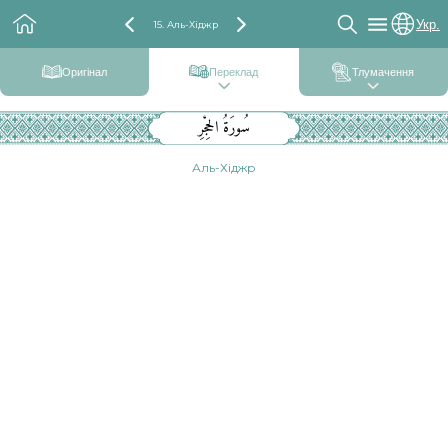
Укр.
15. Аль-Хіджр
Оригінал
Переклад
Тлумачення
سُورَةُ الحِجْرِ
Аль-Хіджр