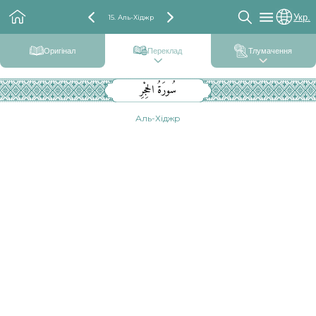
Укр.
15. Аль-Хіджр
Оригінал
Переклад
Тлумачення
سُورَةُ الحِجْرِ
Аль-Хіджр